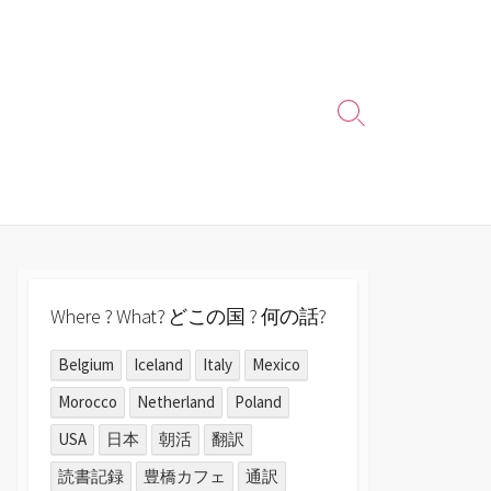
検
索
切
り
替
え
Where ? What? どこの国 ? 何の話?
Belgium
Iceland
Italy
Mexico
Morocco
Netherland
Poland
USA
日本
朝活
翻訳
読書記録
豊橋カフェ
通訳