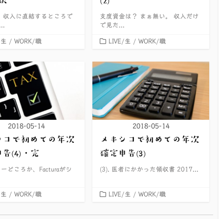
 収入に直結するところで
支度資金は？ まぁ無い。 収入だけ
..
で見た...
カ
/生
/
WORK/職
LIVE/生
/
WORK/職
テ
ゴ
リ
ー
2018-05-14
2018-05-14
シコで初めての年次
メキシコで初めての年次
告(4)・完
確定申告(3)
ーどころか、Facturaがシ
(3). 医者にかかった領収書 2017...
カ
/生
/
WORK/職
LIVE/生
/
WORK/職
テ
ゴ