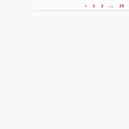
投
リ
リ
«
1
2
…
10
ー
ー
稿
の
ペ
ー
ジ
送
り