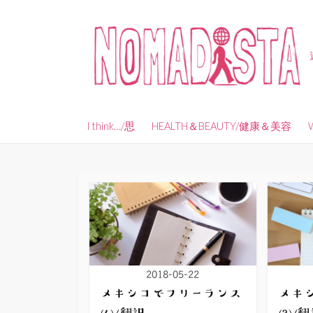
コ
ン
テ
ン
ツ
へ
ス
I think…/思
HEALTH＆BEAUTY/健康＆美容
キ
ッ
プ
2018-05-22
メキシコでフリーランス
メキ
(4)/翻訳
(3)/