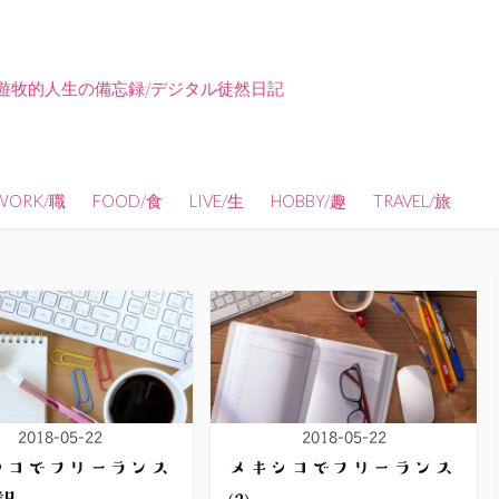
遊牧的人生の備忘録/デジタル徒然日記
WORK/職
FOOD/食
LIVE/生
HOBBY/趣
TRAVEL/旅
2018-05-22
2018-05-22
シコでフリーランス
メキシコでフリーランス
翻訳
(2)