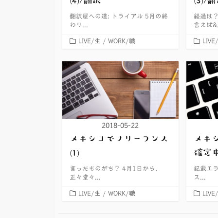
翻訳屋への道: トライアル 5月の終
経過は？
わり...
言えば&.
カ
カ
LIVE/生
/
WORK/職
LIVE
テ
テ
ゴ
ゴ
リ
リ
ー
ー
2018-05-22
メキシコでフリーランス
メキ
(1)
確定申
言ったものがち？ 4月1日から、
記載エラ
正々堂々...
ス...
カ
カ
LIVE/生
/
WORK/職
LIVE
テ
テ
ゴ
ゴ