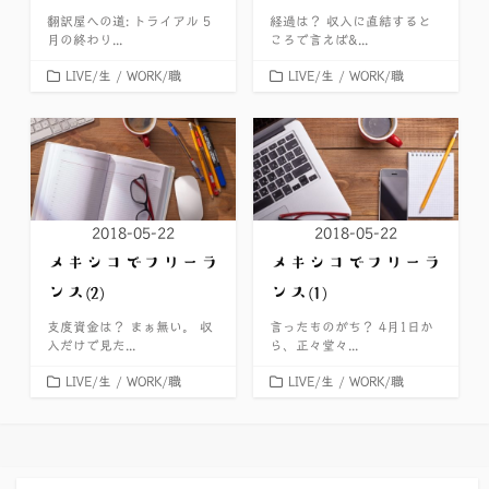
翻訳屋への道: トライアル 5
経過は？ 収入に直結すると
月の終わり...
ころで言えば&...
カ
カ
LIVE/生
/
WORK/職
LIVE/生
/
WORK/職
テ
テ
ゴ
ゴ
リ
リ
ー
ー
2018-05-22
2018-05-22
メキシコでフリーラ
メキシコでフリーラ
ンス(2)
ンス(1)
支度資金は？ まぁ無い。 収
言ったものがち？ 4月1日か
入だけで見た...
ら、正々堂々...
カ
カ
LIVE/生
/
WORK/職
LIVE/生
/
WORK/職
テ
テ
ゴ
ゴ
リ
リ
ー
ー