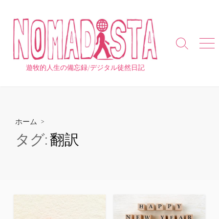
コ
ン
テ
ン
検
メ
ツ
索
ニ
へ
切
ュ
遊牧的人生の備忘録/デジタル徒然日記
り
ー
ス
替
キ
え
ッ
プ
ホーム
>
タグ:
翻訳