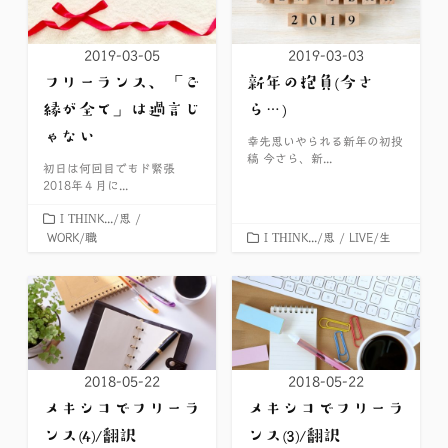
2019-03-05
2019-03-03
フリーランス、「ご
新年の抱負(今さ
縁が全て」は過言じ
ら…)
ゃない
幸先思いやられる新年の初投
稿 今さら、新...
初日は何回目でもド緊張
2018年４月に...
カ
I THINK.../思
/
テ
カ
WORK/職
I THINK.../思
/
LIVE/生
ゴ
テ
リ
ゴ
ー
リ
ー
2018-05-22
2018-05-22
メキシコでフリーラ
メキシコでフリーラ
ンス(4)/翻訳
ンス(3)/翻訳