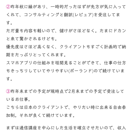
②
昨年秋に縁があり、一時的だったはずが先方が気に入って
くれて、コンサルティングと翻訳(レビュア)を受注してま
す。
ただ量も内容も軽いので、儲けがさほどなく。たまにドカン
と来て驚かされるけども。
優先度はさほど高くなく、クライアントもすごく計画的で納
期をたっぷりとってくれます。
スマホアプリの仕組みを垣間見ることができて、仕事の仕方
もきっちりしていてやりやすい(ポーランド)ので続けていま
す。
③
昨年末までの予定が現時点で2月末までの予定で受注して
いるお仕事。
こちらは日本のクライアントで、やりたい時に出来る自由参
加制。それが良くて続けています。
まずは通信講座を中心にした生活を確立させたいので、収入