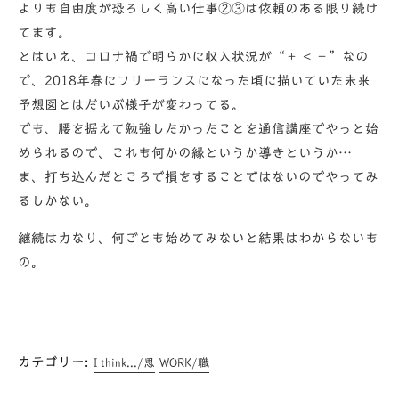
よりも自由度が恐ろしく高い仕事②③は依頼のある限り続け
てます。
とはいえ、コロナ禍で明らかに収入状況が“＋ < −”なの
で、2018年春にフリーランスになった頃に描いていた未来
予想図とはだいぶ様子が変わってる。
でも、腰を据えて勉強したかったことを通信講座でやっと始
められるので、これも何かの縁というか導きというか…
ま、打ち込んだところで損をすることではないのでやってみ
るしかない。
継続は力なり、何ごとも始めてみないと結果はわからないも
の。
カテゴリー:
I think.../思
WORK/職