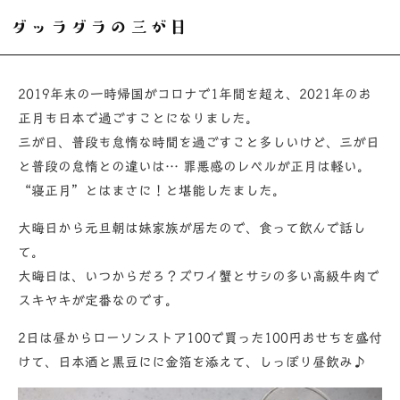
リ
ー
ダッラダラの三が日
2019年末の一時帰国がコロナで1年間を超え、2021年のお
正月も日本で過ごすことになりました。
三が日、普段も怠惰な時間を過ごすこと多しいけど、三が日
と普段の怠惰との違いは… 罪悪感のレベルが正月は軽い。
“寝正月”とはまさに！と堪能したました。
大晦日から元旦朝は妹家族が居たので、食って飲んで話し
て。
大晦日は、いつからだろ？ズワイ蟹とサシの多い高級牛肉で
スキヤキが定番なのです。
2日は昼からローソンストア100で買った100円おせちを盛付
けて、日本酒と黒豆にに金箔を添えて、しっぽり昼飲み♪