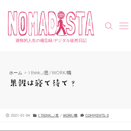
コ
ン
テ
ン
検
メ
ツ
索
ニ
へ
切
ュ
遊牧的人生の備忘録/デジタル徒然日記
り
ー
ス
替
キ
え
ッ
プ
ホーム
>
I think.../思
/
WORK/職
果報は寝て待て？
公
カ
2021-01-04
I THINK.../思
/
WORK/職
COMMENTS: 0
開
テ
日
ゴ