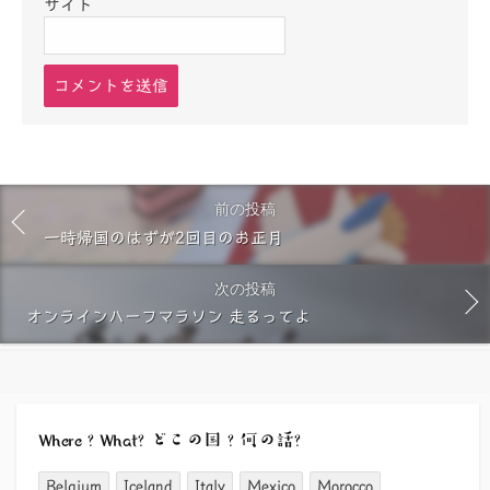
サイト
コ
メ
ン
ト
す
る
前の投稿
一時帰国のはずが2回目のお正月
次の投稿
オンラインハーフマラソン 走るってよ
Where ? What? どこの国 ? 何の話?
Belgium
Iceland
Italy
Mexico
Morocco