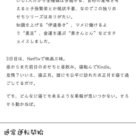
いし1人だから全種類は多過ぎる、食材の意味を考
えると子孫繁栄とか現状不要、なのでこの独りお
せちシリーズはありがたい。
知識を上げる“伊達巻き”、マメに働けるよ
う“黒豆”、金運を運ぶ“栗きんとん”などをチ
ョイスしました。
3日目は、Netflixで映画三昧。
昼からまた前日のおせちと昼飲み。寝転んでKindle。
怠惰？いいえ、寝正月。誰にも公平に訪れたお正月を寝て過
ごしてるだけ。
でも、どんなに寝ても来るような果報が思いつかない。そろ
そろ動かねば。
通常運転開始