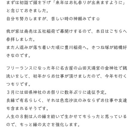
まずは初詣で頭を下げ「来年はお礼参りが出来ますように」
と念じておきました。
自分も努力しますが、苦しい時の神頼みです☺
我が家は商売は五社稲荷で幕開けするので、本日はこちらへ
参拝しました。
また人混みが落ち着いた頃に豊川稲荷へ。きつね塚が結構好
きなのです。
フリーランスになった年に名古屋の山田天満宮の金神社で銭
洗いをして、初年からお仕事が頂けましたので、今年も行く
つもりです。
３月には田県神社のお祭りに数年ぶりに遠征予定。
良縁で有名らしく、それは色恋沙汰のみならずお仕事や友達
も含まれるそうです。
人生の８割は人の縁を紡いで生かせてもらったと思っている
ので、もっと縁の太さを強化します。