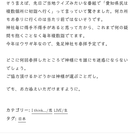
そう言えば、先日ご当地クイズみたいな番組で「愛知県民は
複数個所に初詣へ行く」って言っていて驚きました。何カ所
もお参りに行くのは当たり前ではないそうです。
神社毎に得手不得手があると思ってたから、これまで何の疑
問も抱くことなく毎年複数詣でてます。
今年はウサギ年なので、兔足神社も参拝予定です。
どこに何回参拝したところで神様にも誰にも迷惑にならない
でしょう。
ご協力頂けるかどうかは神様が選ぶことだし。
でも、お力添えいただけますように。
カテゴリー:
I think.../思
LIVE/生
タグ:
日本