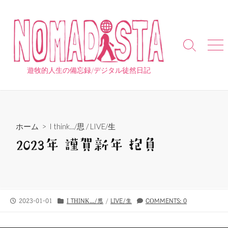
コ
ン
テ
ン
検
メ
ツ
索
ニ
へ
切
ュ
遊牧的人生の備忘録/デジタル徒然日記
り
ー
ス
替
キ
え
ッ
プ
ホーム
>
I think.../思
/
LIVE/生
2023年 謹賀新年 抱負
公
カ
2023-01-01
I THINK.../思
/
LIVE/生
COMMENTS: 0
開
テ
日
ゴ