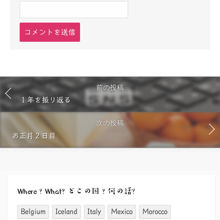
コ
メ
ン
ト
す
る
前の投稿
１年を振り返る
次の投稿
お正月２日目
Where ? What? どこの国 ? 何の話?
Belgium
Iceland
Italy
Mexico
Morocco