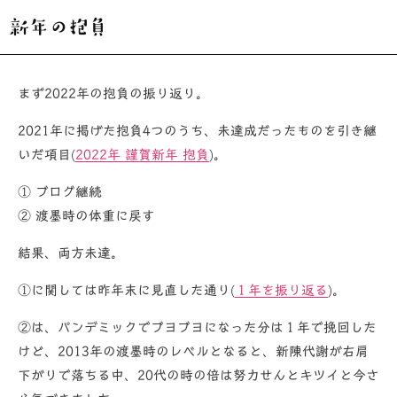
リ
ー
新年の抱負
まず2022年の抱負の振り返り。
2021年に掲げた抱負4つのうち、未達成だったものを引き継
いだ項目(
2022年 謹賀新年 抱負
)。
① ブログ継続
② 渡墨時の体重に戻す
結果、両方未達。
①に関しては昨年末に見直した通り(
１年を振り返る
)。
②は、パンデミックでブヨブヨになった分は１年で挽回した
けど、2013年の渡墨時のレベルとなると、新陳代謝が右肩
下がりで落ちる中、20代の時の倍は努力せんとキツイと今さ