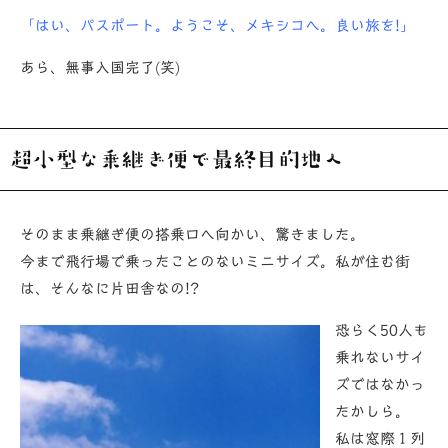
「はい、パスポート。ようこそ、メキシコへ。良い旅を
!
」
あら、無事入国完了(笑)
超小型な乗継ぎ便で最終目的地へ
そのまま乗継ぎ便の搭乗口へ向かい、驚きました。
今まで飛行場で乗ったことのないミニサイズ。私が住む街
は、そんなに片田舎なの!?
恐らく50人も
乗れないサイ
ズではなかっ
たかしら。
私は窓際１列