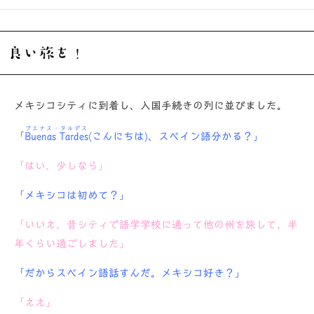
開
テ
日
ゴ
リ
ー
良い旅を！
メキシコシティに到着し、入国手続きの列に並びました。
ブエナス・タルデス
「
Buenas Tardes
(
こんにちは
)
、スペイン語分かる？」
「はい、少しなら」
「メキシコは初めて？」
「いいえ、昔シティで語学学校に通って他の州を旅して、半
年くらい過ごしました」
「だからスペイン語話すんだ。メキシコ好き？」
「ええ」