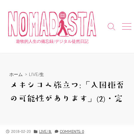
コ
ン
テ
ン
検
メ
ツ
索
ニ
へ
切
ュ
遊牧的人生の備忘録/デジタル徒然日記
り
ー
ス
替
キ
え
ッ
プ
ホーム
>
LIVE/生
メキシコへ旅立つ:「入国拒否
の可能性があります」(2)・完
公
カ
2018-02-20
LIVE/生
COMMENTS: 0