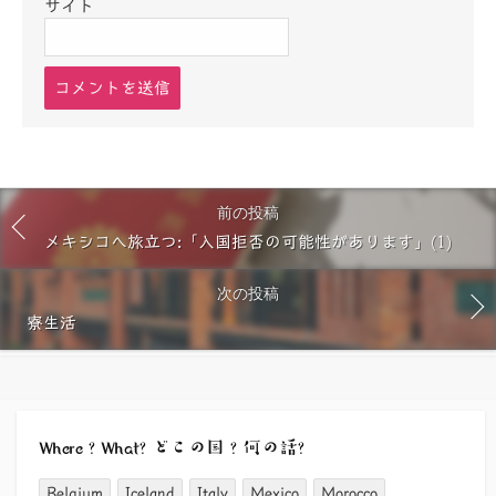
サイト
コ
メ
ン
ト
す
る
前の投稿
メキシコへ旅立つ:「入国拒否の可能性があります」(1)
次の投稿
寮生活
Where ? What? どこの国 ? 何の話?
Belgium
Iceland
Italy
Mexico
Morocco