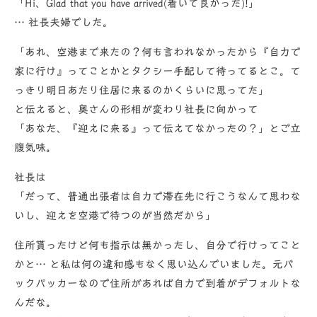
「Hi、Glad that you have arrived(着いて良かった)!」
… 社長夫婦でした。
「あれ、空港まで来たの？何も言われなかったから『自力で
家に行け』ってことかとタクシー手配して待ってるとこ。て
っきり明日あたり住居に来るのかくらいに思ってた」
と伝えると、奥さんの形相が変わり社長に向かって
「あなた、『迎えに来る』って伝えてなかったの？」とご立
腹気味。
社長は
「だって、普通出張者は自力で滞在先に行こうなんて思わな
いし、迎えを空港で待つのが当然だから」
住所貰ったけど何も指示は無かったし、自分で行けってこと
かと… と私は何の違和感もなく思い込んでいました。元バ
ックパッカーなので住所があれば自力で到着がデフォルトな
んだな。